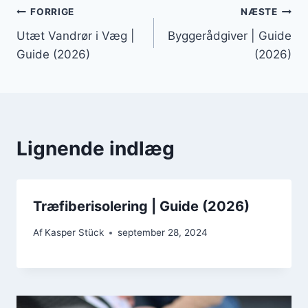
Indlægsnavigation
FORRIGE
NÆSTE
Utæt Vandrør i Væg |
Byggerådgiver | Guide
Guide (2026)
(2026)
Lignende indlæg
Træfiberisolering | Guide (2026)
Af
Kasper Stück
september 28, 2024