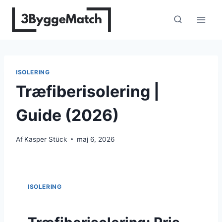
Fortsæt
til
indhold
ISOLERING
Træfiberisolering |
Guide (2026)
Af
Kasper Stück
maj 6, 2026
ISOLERING