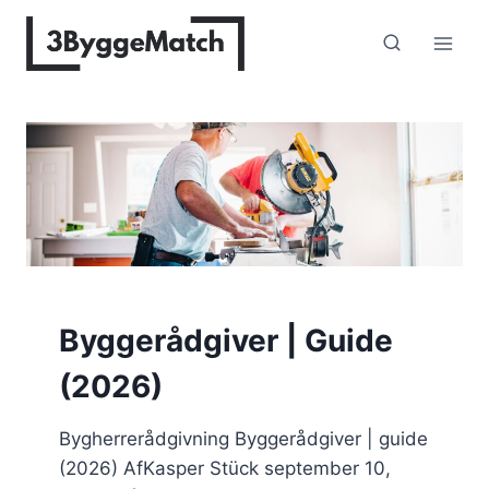
Fortsæt
til
indhold
Byggerådgiver | Guide
(2026)
Bygherrerådgivning Byggerådgiver | guide
(2026) AfKasper Stück september 10,