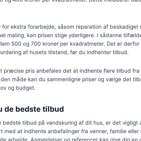
 for ekstra forarbejde, såsom reparation af beskadiget 
el maling, kan prisen stige yderligere. I sådanne tilfæld
em 500 og 700 kroner per kvadratmeter. Det er derfor a
urdering af husets tilstand, før du indhenter tilbud.
 præcise pris anbefales det at indhente flere tilbud fra 
den måde kan du sammenligne priser og vælge det tilb
ov og budget.
u de bedste tilbud
e bedste tilbud på vandskuring af dit hus, er det vigtigt
rt med at indhente anbefalinger fra venner, familie eller
nde arbejde. Anmeldelser og referencer kan give dig en 