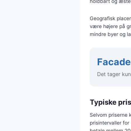
holdbart og æsteti
Geografisk placer
være højere på gr
mindre byer og lan
Facader
Det tager kun
Typiske pris
Selvom priserne ka
prisintervaller f
betale mellem 20