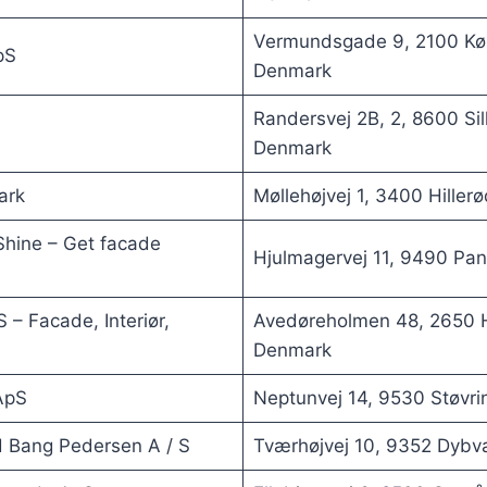
Vermundsgade 9, 2100 Kø
pS
Denmark
Randersvej 2B, 2, 8600 Si
Denmark
ark
Møllehøjvej 1, 3400 Hiller
hine – Get facade
Hjulmagervej 11, 9490 Pa
– Facade, Interiør,
Avedøreholmen 48, 2650 H
Denmark
ApS
Neptunvej 14, 9530 Støvr
 Bang Pedersen A / S
Tværhøjvej 10, 9352 Dybv