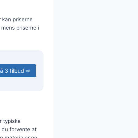
r kan priserne
 mens priserne i
å 3 tilbud ⇨
r typiske
 du forvente at
e materialer og