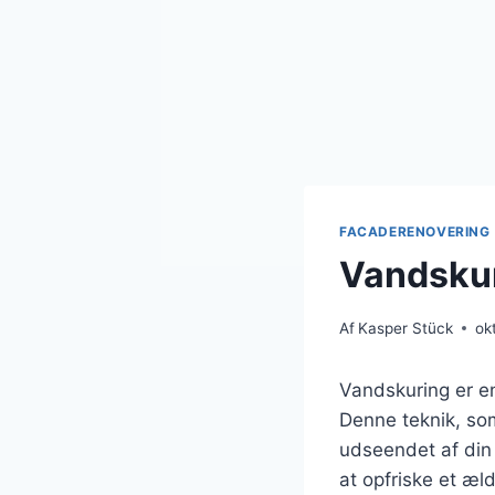
FACADERENOVERING
Vandskur
Af
Kasper Stück
ok
Vandskuring er en
Denne teknik, som
udseendet af din
at opfriske et æld