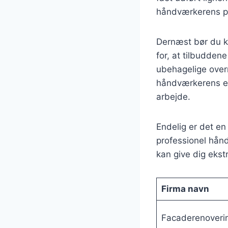
håndværkerens pål
Dernæst bør du ko
for, at tilbudden
ubehagelige overr
håndværkerens er
arbejde.
Endelig er det en
professionel hånd
kan give dig ekstr
Firma navn
Facaderenoveri