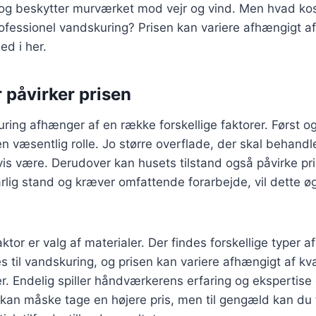
 og beskytter murværket mod vejr og vind. Men hvad kos
rofessionel vandskuring? Prisen kan variere afhængigt af 
ed i her.
 påvirker prisen
ring afhænger af en række forskellige faktorer. Først og
en væsentlig rolle. Jo større overflade, der skal behandl
igvis være. Derudover kan husets tilstand også påvirke pr
rlig stand og kræver omfattende forarbejde, vil dette 
ktor er valg af materialer. Der findes forskellige typer a
til vandskuring, og prisen kan variere afhængigt af kva
er. Endelig spiller håndværkerens erfaring og ekspertise 
kan måske tage en højere pris, men til gengæld kan du 