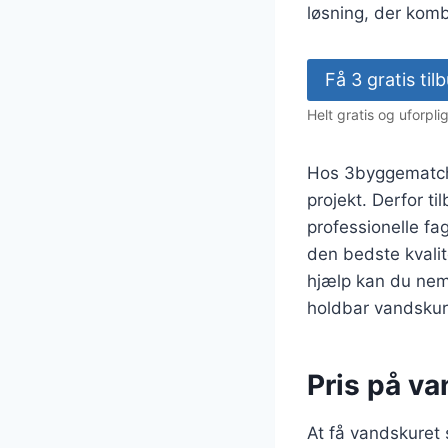
løsning, der komb
Få 3 gratis ti
Helt gratis og uforpl
Hos 3byggematch.d
projekt. Derfor ti
professionelle fag
den bedste kvalit
hjælp kan du nemt
holdbar vandskur
Pris på va
At få vandskuret 