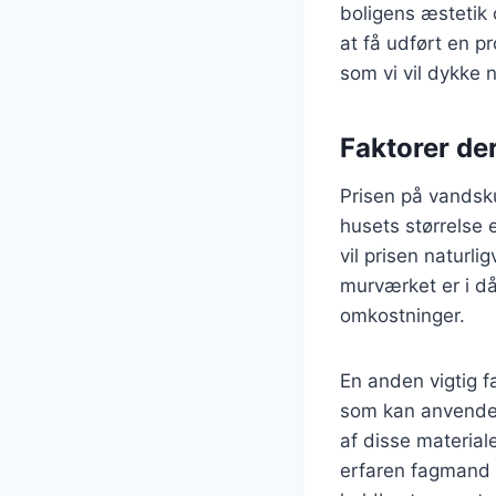
boligens æstetik
at få udført en p
som vi vil dykke n
Faktorer der
Prisen på vandsku
husets størrelse 
vil prisen naturl
murværket er i då
omkostninger.
En anden vigtig fa
som kan anvendes 
af disse material
erfaren fagmand 