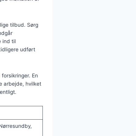
ige tilbud. Sørg
undgår
ind til
dligere udført
forsikringer. En
e arbejde, hvilket
ntligt.
Nørresundby,