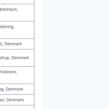
benhavn,
lkeborg,
ød, Denmark
ndrup, Denmark
vidovre,
ing, Denmark
ad, Denmark