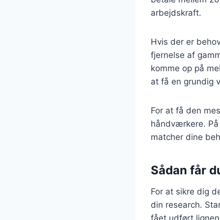
arbejdskraft.
Hvis der er behov
fjernelse af gamm
komme op på mell
at få en grundig v
For at få den mest
håndværkere. På 
matcher dine beh
Sådan får d
For at sikre dig d
din research. Sta
fået udført ligne