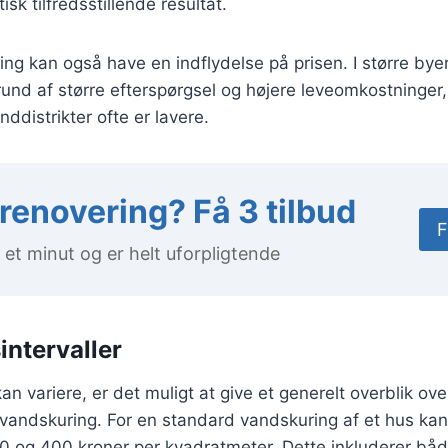
sk tilfredsstillende resultat.
ing kan også have en indflydelse på prisen. I større bye
und af større efterspørgsel og højere leveomkostninger,
ddistrikter ofte er lavere.
enovering? Få 3 tilbud
F
 et minut og er helt uforpligtende
intervaller
n variere, er det muligt at give et generelt overblik ove
or vandskuring. For en standard vandskuring af et hus kan
0 og 400 kroner per kvadratmeter. Dette inkluderer båd