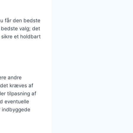
du får den bedste
et bedste valg; det
sikre et holdbart
ære andre
s det kræves af
er tilpasning af
d eventuelle
er indbyggede