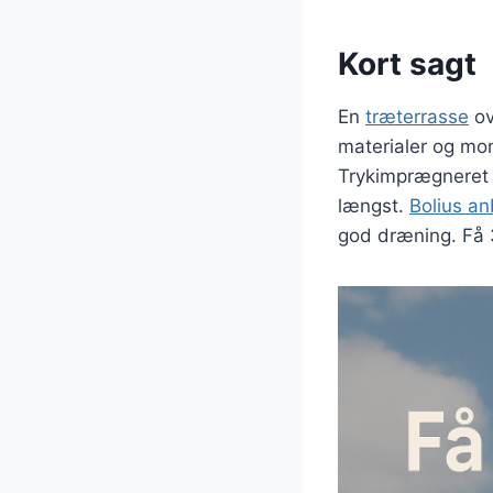
Kort sagt
En
træterrasse
ov
materialer og mon
Trykimprægneret 
længst.
Bolius an
god dræning. Få 3