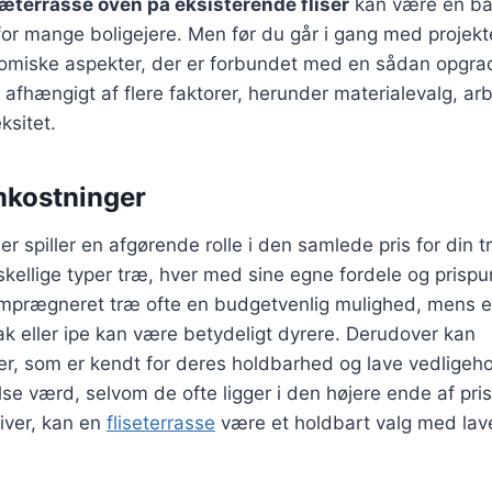
ræterrasse oven på eksisterende fliser
kan være en bå
for mange boligejere. Men før du går i gang med projektet
nomiske aspekter, der er forbundet med en sådan opgrad
t afhængigt af flere faktorer, herunder materialevalg, ar
ksitet.
mkostninger
er spiller en afgørende rolle i den samlede pris for din 
kellige typer træ, hver med sine egne fordele og prispun
imprægneret træ ofte en budgetvenlig mulighed, mens e
k eller ipe kan være betydeligt dyrere. Derudover kan
r, som er kendt for deres holdbarhed og lave vedligeho
se værd, selvom de ofte ligger i den højere ende af pri
tiver, kan en
fliseterrasse
være et holdbart valg med lav