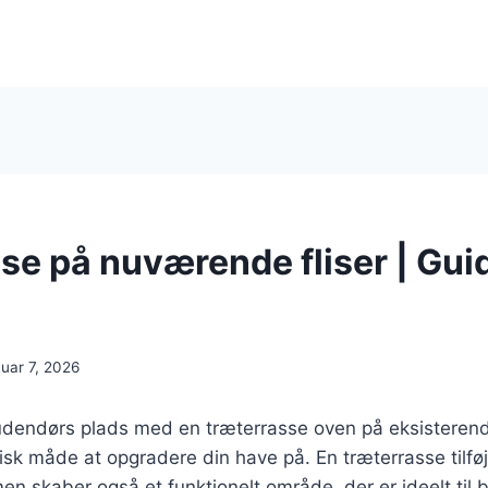
se på nuværende fliser | Gui
nuar 7, 2026
udendørs plads med en træterrasse oven på eksisterende
isk måde at opgradere din have på. En træterrasse tilføj
en skaber også et funktionelt område, der er ideelt til 