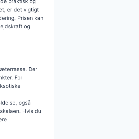
de praktisk og
, er det vigtigt
ering. Prisen kan
bejdskraft og
træterrasse. Der
kter. For
ksotiske
ldelse, også
sskalaen. Hvis du
ere