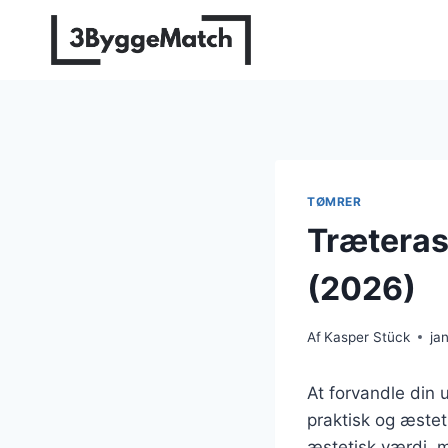
Fortsæt
til
indhold
TØMRER
Træteras
(2026)
Af
Kasper Stück
ja
At forvandle din 
praktisk og æstet
æstetisk værdi, m