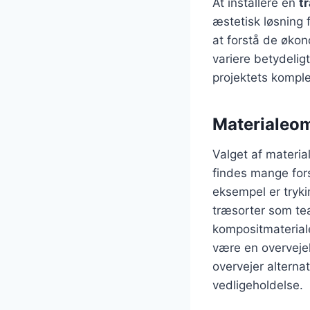
At installere en
t
æstetisk løsning 
at forstå de øko
variere betydelig
projektets komple
Materialeo
Valget af material
findes mange fors
eksempel er tryk
træsorter som tea
kompositmateriale
være en overvejel
overvejer alterna
vedligeholdelse.