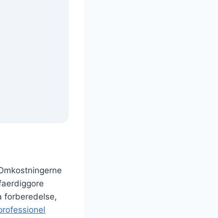
. Omkostningerne
 faerdiggore
a forberedelse,
professionel