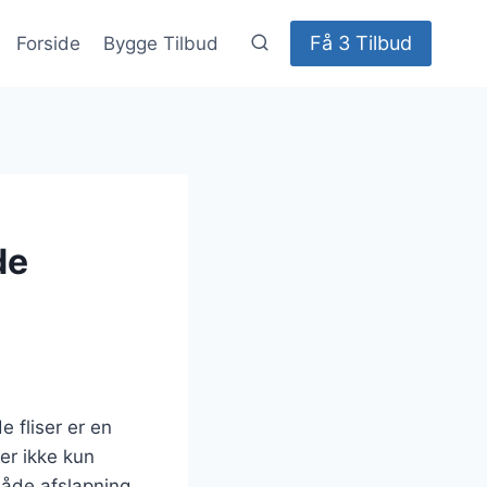
Få 3 Tilbud
Forside
Bygge Tilbud
de
 fliser er en
er ikke kun
både afslapning