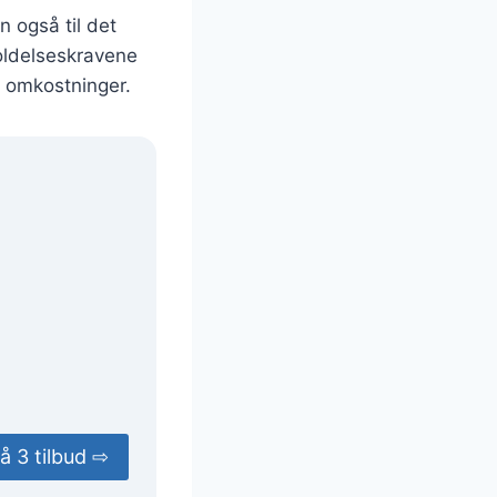
n også til det
holdelseskravene
e omkostninger.
å 3 tilbud ⇨