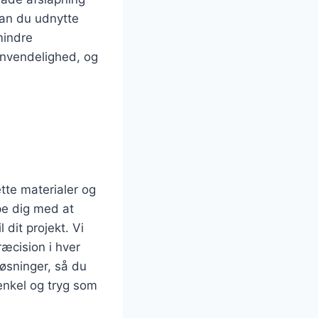
an du udnytte
mindre
anvendelighed, og
ette materialer og
pe dig med at
dit projekt. Vi
ræcision i hver
løsninger, så du
enkel og tryg som