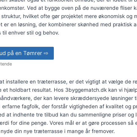
nkomster. Ved at bygge oven på de nuværende fliser k
struktur, hvilket ofte gør projektet mere økonomisk og 
t er en løsning, der kombinerer skønhed med praktisk 
til enhver stil og behov.
lbud på en Tømrer ⇨
igtende
t installere en træterrasse, er det vigtigt at vælge de r
kre et holdbart resultat. Hos 3byggematch.dk kan vi hjæl
åndværkere, der kan levere skræddersyede løsninger til 
rfarne fagfolk, der forstår vigtigheden af kvalitet og p
ed at indhente tre tilbud kan du sammenligne priser og 
rdi for dine penge. Vores mål er at gøre processen så 
 nyde din nye træterrasse i mange år fremover.