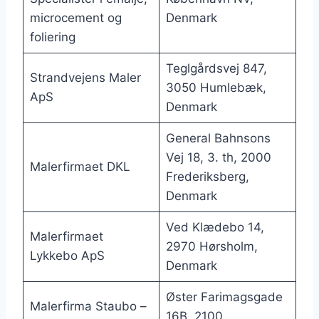
microcement og
Denmark
foliering
Teglgårdsvej 847,
Strandvejens Maler
3050 Humlebæk,
ApS
Denmark
General Bahnsons
Vej 18, 3. th, 2000
Malerfirmaet DKL
Frederiksberg,
Denmark
Ved Klædebo 14,
Malerfirmaet
2970 Hørsholm,
Lykkebo ApS
Denmark
Øster Farimagsgade
Malerfirma Staubo –
16B, 2100