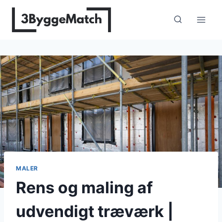
Fortsæt
til
indhold
MALER
Rens og maling af
udvendigt træværk |