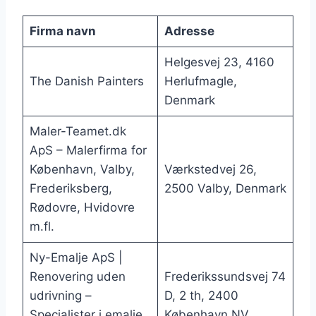
Firma navn
Adresse
Helgesvej 23, 4160
The Danish Painters
Herlufmagle,
Denmark
Maler-Teamet.dk
ApS – Malerfirma for
København, Valby,
Værkstedvej 26,
Frederiksberg,
2500 Valby, Denmark
Rødovre, Hvidovre
m.fl.
Ny-Emalje ApS |
Renovering uden
Frederikssundsvej 74
udrivning –
D, 2 th, 2400
Specialister i emalje,
København NV,