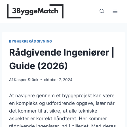
Fortsæt
til
indhold
BYGHERRERÅDGIVNING
Rådgivende Ingeniører |
Guide (2026)
Af
Kasper Stück
oktober 7, 2024
At navigere gennem et byggeprojekt kan være
en kompleks og udfordrende opgave, især når
det kommer til at sikre, at alle tekniske
aspekter er korrekt håndteret. Her kommer
rådgivende ingeniører ind i billedet. Med deres