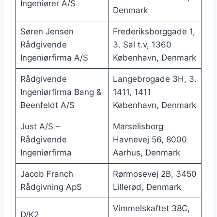
Ingeniører A/S
Denmark
Søren Jensen
Frederiksborggade 1,
Rådgivende
3. Sal t.v, 1360
Ingeniørfirma A/S
København, Denmark
Rådgivende
Langebrogade 3H, 3.
Ingeniørfirma Bang &
1411, 1411
Beenfeldt A/S
København, Denmark
Just A/S –
Marselisborg
Rådgivende
Havnevej 56, 8000
Ingeniørfirma
Aarhus, Denmark
Jacob Franch
Rørmosevej 2B, 3450
Rådgivning ApS
Lillerød, Denmark
Vimmelskaftet 38C,
D/K2