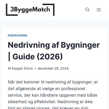
Fortsæt
til
indhold
NEDRIVNING
Nedrivning af Bygninger
| Guide (2026)
Af
Kasper Stück
december 29, 2024
Når det kommer til nedrivning af bygninger, er
det afgørende at vælge en professionel
service, der kan håndtere opgaven med både
sikkerhed og effektivitet. Nedrivning er ikke
blot en simpel proces; det kræver en dyb