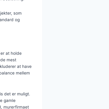
ojekter, som
tandard og
er at holde
 de mest
nkluderer at have
d balance mellem
s det er muligt.
ne gamle
d, murerfirmaet