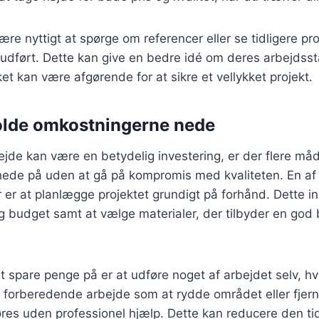
ære nyttigt at spørge om referencer eller se tidligere pr
 udført. Dette kan give en bedre idé om deres arbejdss
ket kan være afgørende for at sikre et vellykket projekt.
 holde omkostningerne nede
de kan være en betydelig investering, er der flere måd
ede på uden at gå på kompromis med kvaliteten. En af
 er at planlægge projektet grundigt på forhånd. Dette i
og budget samt at vælge materialer, der tilbyder en go
spare penge på er at udføre noget af arbejdet selv, hvi
 forberedende arbejde som at rydde området eller fjer
øres uden professionel hjælp. Dette kan reducere den ti