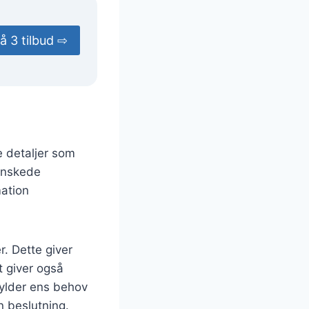
å 3 tilbud ⇨
e detaljer som
 ønskede
mation
r. Dette giver
t giver også
fylder ens behov
n beslutning.