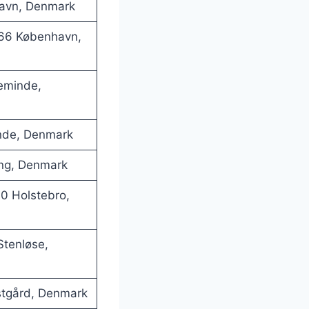
avn, Denmark
066 København,
eminde,
nde, Denmark
ng, Denmark
00 Holstebro,
Stenløse,
stgård, Denmark