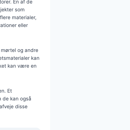
orer. En af de
ojekter som
flere materialer,
tioner eller
, mørtel og andre
etsmaterialer kan
ket kan være en
en. Et
n de kan også
afveje disse