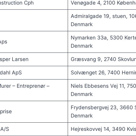
struction Cph
Venøgade 4, 2100 Københ
Admiralgade 19, stuen, 1
Denmark
Nymarken 33a, 5300 Kert
Aps
Denmark
sper Larsen
Græsvang 9, 2740 Skovlu
odahl ApS
Solvænget 26, 7400 Herni
urer – Entreprenør –
Niels Ebbesens Vej 11, 75
Denmark
Frydensbergvej 23, 3660 
prise
Denmark
 A/S
Hejreskovvej 14, 3490 Kvi