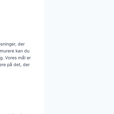
øsninger, der
e murere kan du
g. Vores mål er
ere på det, der