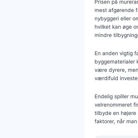
Prisen på murerar
mest afgørende fa
nybyggeri eller o
hvilket kan øge 
mindre tilbygnin
En anden vigtig f
byggematerialer k
være dyrere, men
værdifuld invester
Endelig spiller mu
velrenommeret fi
tilbyde en højere
faktorer, når man 