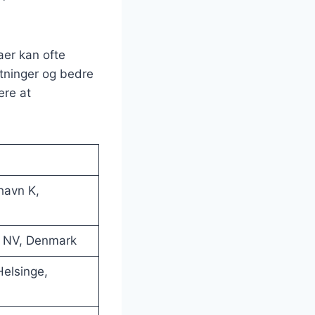
aer kan ofte
stninger og bedre
ere at
havn K,
e NV, Denmark
elsinge,