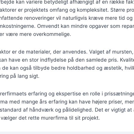
bejde kan variere betydeligt afhængigt af en række fakt
ktorer er projektets omfang og kompleksitet. Større pr
mfattende renoveringer vil naturligvis kræve mere tid og 
omkostningerne. Omvendt kan mindre opgaver som repara
ger være mere overkommelige.
aktor er de materialer, der anvendes. Valget af mursten
an have en stor indflydelse på den samlede pris. Kvalit
 de kan også tilbyde bedre holdbarhed og æstetik, hvil
ing på lang sigt.
rerfirmaets erfaring og ekspertise en rolle i prissætning
rma med mange års erfaring kan have højere priser, me
 standard af håndværk og pålidelighed. Det er vigtigt at 
vælger det rette murerfirma til sit projekt.