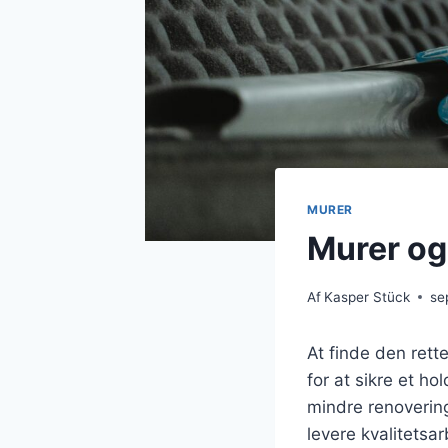
MURER
Murer og
Af
Kasper Stück
se
At finde den rett
for at sikre et ho
mindre renovering
levere kvalitetsa