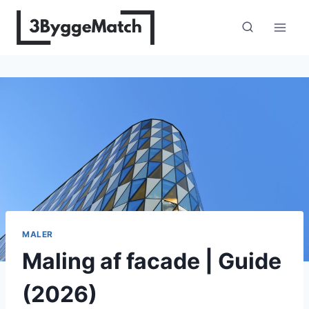
Fortsæt
til
indhold
MALER
Maling af facade | Guide
(2026)