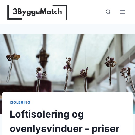
Fortsæt
til
indhold
ISOLERING
Loftisolering og
ovenlysvinduer – priser