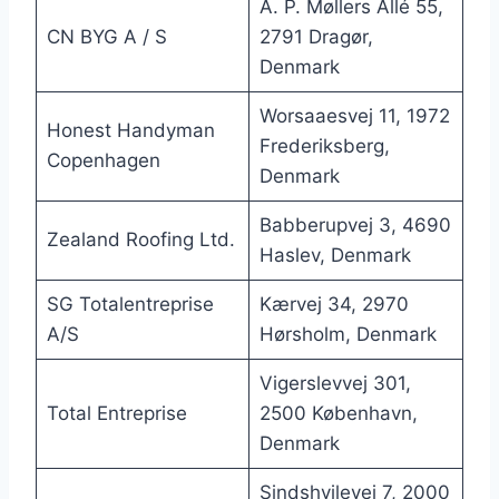
A. P. Møllers Allé 55,
CN BYG A / S
2791 Dragør,
Denmark
Worsaaesvej 11, 1972
Honest Handyman
Frederiksberg,
Copenhagen
Denmark
Babberupvej 3, 4690
Zealand Roofing Ltd.
Haslev, Denmark
SG Totalentreprise
Kærvej 34, 2970
A/S
Hørsholm, Denmark
Vigerslevvej 301,
Total Entreprise
2500 København,
Denmark
Sindshvilevej 7, 2000